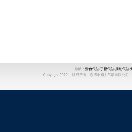
导航：
滑台气缸
/
手指气缸
/
摆动气缸
/
Copyright 2012. 版权所有 乐清市顺力气动有限公司 电话：086