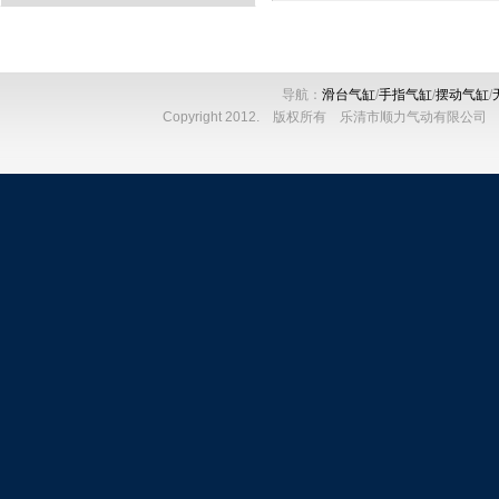
导航：
滑台气缸
/
手指气缸
/
摆动气缸
/
Copyright 2012. 版权所有 乐清市顺力气动有限公司 电话：086