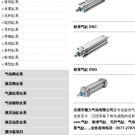
迷你缸系
夹紧缸系
无杆缸系
阻挡缸系
标准气缸 DNC
导杆缸系
带阀缸系
其他缸系
多杆缸系
标准缸系
薄型缸系
标准气缸 DNG
气动阀全系
液压阀全系
气源处理全系
气动辅助全系
乐清市顺力气动
有限公司
是专业提供气
液压油缸全系
业务至今，已经具备了相当成熟的业务
smc气缸
、
标准气缸
、
无杆气缸、气
液压油泵全系
客气缸... ...业务咨询电话：0577-27870
缓冲器系列